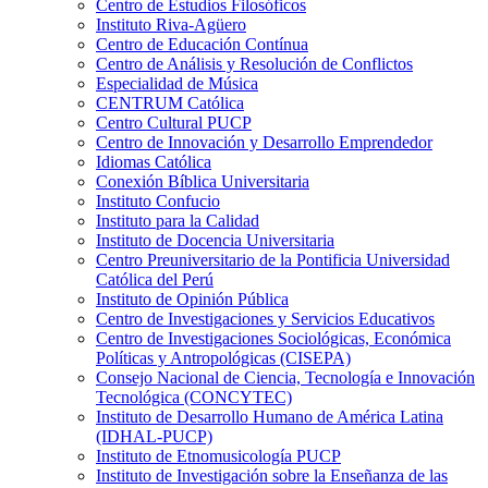
Centro de Estudios Filosóficos
Instituto Riva-Agüero
Centro de Educación Contínua
Centro de Análisis y Resolución de Conflictos
Especialidad de Música
CENTRUM Católica
Centro Cultural PUCP
Centro de Innovación y Desarrollo Emprendedor
Idiomas Católica
Conexión Bíblica Universitaria
Instituto Confucio
Instituto para la Calidad
Instituto de Docencia Universitaria
Centro Preuniversitario de la Pontificia Universidad
Católica del Perú
Instituto de Opinión Pública
Centro de Investigaciones y Servicios Educativos
Centro de Investigaciones Sociológicas, Económica
Políticas y Antropológicas (CISEPA)
Consejo Nacional de Ciencia, Tecnología e Innovación
Tecnológica (CONCYTEC)
Instituto de Desarrollo Humano de América Latina
(IDHAL-PUCP)
Instituto de Etnomusicología PUCP
Instituto de Investigación sobre la Enseñanza de las