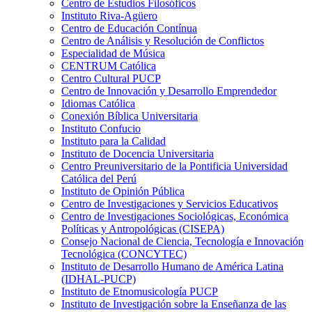
Centro de Estudios Filosóficos
Instituto Riva-Agüero
Centro de Educación Contínua
Centro de Análisis y Resolución de Conflictos
Especialidad de Música
CENTRUM Católica
Centro Cultural PUCP
Centro de Innovación y Desarrollo Emprendedor
Idiomas Católica
Conexión Bíblica Universitaria
Instituto Confucio
Instituto para la Calidad
Instituto de Docencia Universitaria
Centro Preuniversitario de la Pontificia Universidad
Católica del Perú
Instituto de Opinión Pública
Centro de Investigaciones y Servicios Educativos
Centro de Investigaciones Sociológicas, Económica
Políticas y Antropológicas (CISEPA)
Consejo Nacional de Ciencia, Tecnología e Innovación
Tecnológica (CONCYTEC)
Instituto de Desarrollo Humano de América Latina
(IDHAL-PUCP)
Instituto de Etnomusicología PUCP
Instituto de Investigación sobre la Enseñanza de las