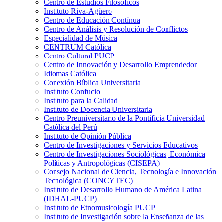
Centro de Estudios Filosóficos
Instituto Riva-Agüero
Centro de Educación Contínua
Centro de Análisis y Resolución de Conflictos
Especialidad de Música
CENTRUM Católica
Centro Cultural PUCP
Centro de Innovación y Desarrollo Emprendedor
Idiomas Católica
Conexión Bíblica Universitaria
Instituto Confucio
Instituto para la Calidad
Instituto de Docencia Universitaria
Centro Preuniversitario de la Pontificia Universidad
Católica del Perú
Instituto de Opinión Pública
Centro de Investigaciones y Servicios Educativos
Centro de Investigaciones Sociológicas, Económica
Políticas y Antropológicas (CISEPA)
Consejo Nacional de Ciencia, Tecnología e Innovación
Tecnológica (CONCYTEC)
Instituto de Desarrollo Humano de América Latina
(IDHAL-PUCP)
Instituto de Etnomusicología PUCP
Instituto de Investigación sobre la Enseñanza de las