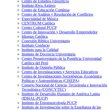
Centro de Estudios Filosóficos
Instituto Riva-Agüero
Centro de Educación Contínua
Centro de Análisis y Resolución de Conflictos
Especialidad de Música
CENTRUM Católica
Centro Cultural PUCP
Centro de Innovación y Desarrollo Emprendedor
Idiomas Católica
Conexión Bíblica Universitaria
Instituto Confucio
Instituto para la Calidad
Instituto de Docencia Universitaria
Centro Preuniversitario de la Pontificia Universidad
Católica del Perú
Instituto de Opinión Pública
Centro de Investigaciones y Servicios Educativos
Centro de Investigaciones Sociológicas, Económica
Políticas y Antropológicas (CISEPA)
Consejo Nacional de Ciencia, Tecnología e Innovación
Tecnológica (CONCYTEC)
Instituto de Desarrollo Humano de América Latina
(IDHAL-PUCP)
Instituto de Etnomusicología PUCP
Instituto de Investigación sobre la Enseñanza de las