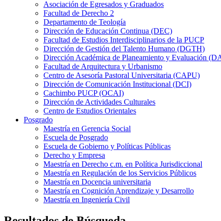
Asociación de Egresados y Graduados
Facultad de Derecho 2
Departamento de Teología
Dirección de Educación Continua (DEC)
Facultad de Estudios Interdisciplinarios de la PUCP
Dirección de Gestión del Talento Humano (DGTH)
Dirección Académica de Planeamiento y Evaluación (D
Facultad de Arquitectura y Urbanismo
Centro de Asesoría Pastoral Universitaria (CAPU)
Dirección de Comunicación Institucional (DCI)
Cachimbo PUCP (OCAI)
Dirección de Actividades Culturales
Centro de Estudios Orientales
Posgrado
Maestría en Gerencia Social
Escuela de Posgrado
Escuela de Gobierno y Políticas Públicas
Derecho y Empresa
Maestría en Derecho c.m. en Política Jurisdiccional
Maestría en Regulación de los Servicios Públicos
Maestría en Docencia universitaria
Maestría en Cognición Aprendizaje y Desarrollo
Maestría en Ingeniería Civil
Resultados de Búsqueda