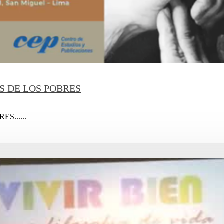
S DE LOS POBRES
S......