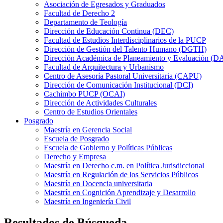
Asociación de Egresados y Graduados
Facultad de Derecho 2
Departamento de Teología
Dirección de Educación Continua (DEC)
Facultad de Estudios Interdisciplinarios de la PUCP
Dirección de Gestión del Talento Humano (DGTH)
Dirección Académica de Planeamiento y Evaluación (D
Facultad de Arquitectura y Urbanismo
Centro de Asesoría Pastoral Universitaria (CAPU)
Dirección de Comunicación Institucional (DCI)
Cachimbo PUCP (OCAI)
Dirección de Actividades Culturales
Centro de Estudios Orientales
Posgrado
Maestría en Gerencia Social
Escuela de Posgrado
Escuela de Gobierno y Políticas Públicas
Derecho y Empresa
Maestría en Derecho c.m. en Política Jurisdiccional
Maestría en Regulación de los Servicios Públicos
Maestría en Docencia universitaria
Maestría en Cognición Aprendizaje y Desarrollo
Maestría en Ingeniería Civil
Resultados de Búsqueda