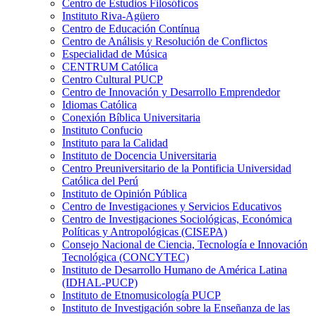
Centro de Estudios Filosóficos
Instituto Riva-Agüero
Centro de Educación Contínua
Centro de Análisis y Resolución de Conflictos
Especialidad de Música
CENTRUM Católica
Centro Cultural PUCP
Centro de Innovación y Desarrollo Emprendedor
Idiomas Católica
Conexión Bíblica Universitaria
Instituto Confucio
Instituto para la Calidad
Instituto de Docencia Universitaria
Centro Preuniversitario de la Pontificia Universidad
Católica del Perú
Instituto de Opinión Pública
Centro de Investigaciones y Servicios Educativos
Centro de Investigaciones Sociológicas, Económica
Políticas y Antropológicas (CISEPA)
Consejo Nacional de Ciencia, Tecnología e Innovación
Tecnológica (CONCYTEC)
Instituto de Desarrollo Humano de América Latina
(IDHAL-PUCP)
Instituto de Etnomusicología PUCP
Instituto de Investigación sobre la Enseñanza de las