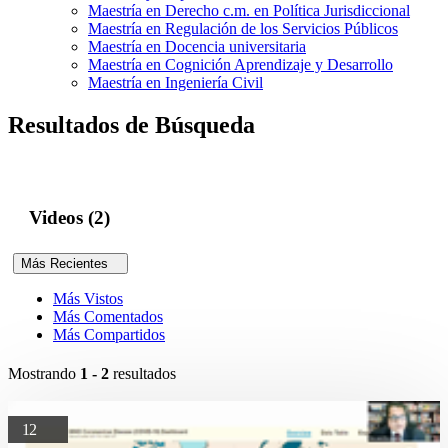
Maestría en Derecho c.m. en Política Jurisdiccional
Maestría en Regulación de los Servicios Públicos
Maestría en Docencia universitaria
Maestría en Cognición Aprendizaje y Desarrollo
Maestría en Ingeniería Civil
Resultados de Búsqueda
Videos (2)
Más Recientes
Más Vistos
Más Comentados
Más Compartidos
Mostrando
1 - 2
resultados
12