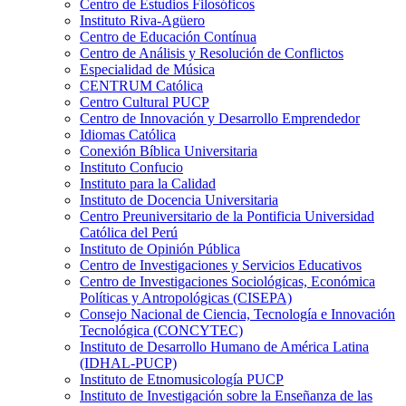
Centro de Estudios Filosóficos
Instituto Riva-Agüero
Centro de Educación Contínua
Centro de Análisis y Resolución de Conflictos
Especialidad de Música
CENTRUM Católica
Centro Cultural PUCP
Centro de Innovación y Desarrollo Emprendedor
Idiomas Católica
Conexión Bíblica Universitaria
Instituto Confucio
Instituto para la Calidad
Instituto de Docencia Universitaria
Centro Preuniversitario de la Pontificia Universidad
Católica del Perú
Instituto de Opinión Pública
Centro de Investigaciones y Servicios Educativos
Centro de Investigaciones Sociológicas, Económica
Políticas y Antropológicas (CISEPA)
Consejo Nacional de Ciencia, Tecnología e Innovación
Tecnológica (CONCYTEC)
Instituto de Desarrollo Humano de América Latina
(IDHAL-PUCP)
Instituto de Etnomusicología PUCP
Instituto de Investigación sobre la Enseñanza de las