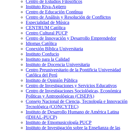
Centro de Estudios Filosóficos
Instituto Riva-Agüero
Centro de Educación Contínua
Centro de Análisis y Resolución de Conflictos
Especialidad de Música
CENTRUM Católica
Centro Cultural PUCP
Centro de Innovación y Desarrollo Emprendedor
Idiomas Católica
Conexión Bíblica Universitaria
Instituto Confucio
Instituto para la Calidad
Instituto de Docencia Universitaria
Centro Preuniversitario de la Pontificia Universidad
Católica del Perú
Instituto de Opinión Pública
Centro de Investigaciones y Servicios Educativos
Centro de Investigaciones Sociológicas, Económica
Políticas y Antropológicas (CISEPA)
Consejo Nacional de Ciencia, Tecnología e Innovación
Tecnológica (CONCYTEC)
Instituto de Desarrollo Humano de América Latina
(IDHAL-PUCP)
Instituto de Etnomusicología PUCP
Instituto de Investigación sobre la Enseñanza de las