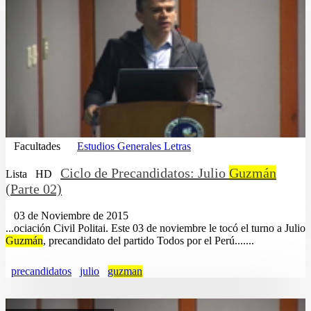
Facultades
Estudios Generales Letras
Ciclo de Precandidatos: Julio
Guzmán
Lista
HD
(Parte 02)
03 de Noviembre de 2015
...ociación Civil Politai. Este 03 de noviembre le tocó el turno a Julio
Guzmán
, precandidato del partido Todos por el Perú.......
precandidatos
julio
guzman