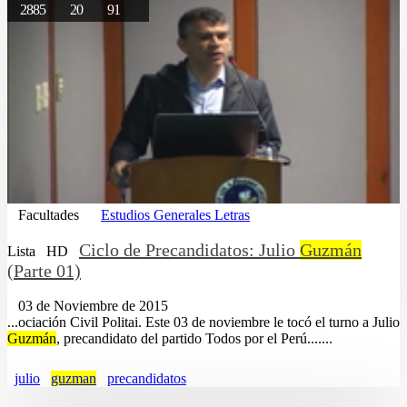
2885
20
91
Facultades
Estudios Generales Letras
Ciclo de Precandidatos: Julio
Guzmán
Lista
HD
(Parte 01)
03 de Noviembre de 2015
...ociación Civil Politai. Este 03 de noviembre le tocó el turno a Julio
Guzmán
, precandidato del partido Todos por el Perú.......
julio
guzman
precandidatos