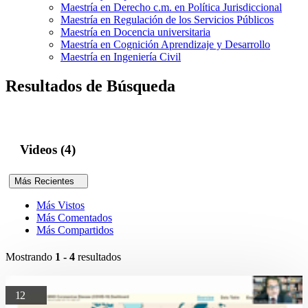
Maestría en Derecho c.m. en Política Jurisdiccional
Maestría en Regulación de los Servicios Públicos
Maestría en Docencia universitaria
Maestría en Cognición Aprendizaje y Desarrollo
Maestría en Ingeniería Civil
Resultados de Búsqueda
Videos (4)
Más Recientes
Más Vistos
Más Comentados
Más Compartidos
Mostrando
1 - 4
resultados
12