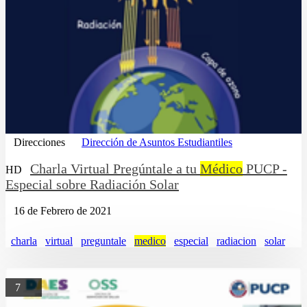
Direcciones
Dirección de Asuntos Estudiantiles
Charla Virtual Pregúntale a tu
Médico
PUCP -
HD
Especial sobre Radiación Solar
16 de Febrero de 2021
charla
virtual
preguntale
medico
especial
radiacion
solar
7