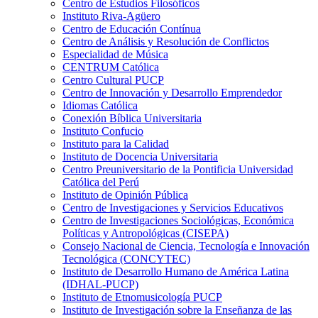
Centro de Estudios Filosóficos
Instituto Riva-Agüero
Centro de Educación Contínua
Centro de Análisis y Resolución de Conflictos
Especialidad de Música
CENTRUM Católica
Centro Cultural PUCP
Centro de Innovación y Desarrollo Emprendedor
Idiomas Católica
Conexión Bíblica Universitaria
Instituto Confucio
Instituto para la Calidad
Instituto de Docencia Universitaria
Centro Preuniversitario de la Pontificia Universidad
Católica del Perú
Instituto de Opinión Pública
Centro de Investigaciones y Servicios Educativos
Centro de Investigaciones Sociológicas, Económica
Políticas y Antropológicas (CISEPA)
Consejo Nacional de Ciencia, Tecnología e Innovación
Tecnológica (CONCYTEC)
Instituto de Desarrollo Humano de América Latina
(IDHAL-PUCP)
Instituto de Etnomusicología PUCP
Instituto de Investigación sobre la Enseñanza de las