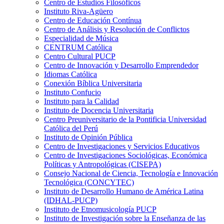
Centro de Estudios Filosóficos
Instituto Riva-Agüero
Centro de Educación Contínua
Centro de Análisis y Resolución de Conflictos
Especialidad de Música
CENTRUM Católica
Centro Cultural PUCP
Centro de Innovación y Desarrollo Emprendedor
Idiomas Católica
Conexión Bíblica Universitaria
Instituto Confucio
Instituto para la Calidad
Instituto de Docencia Universitaria
Centro Preuniversitario de la Pontificia Universidad
Católica del Perú
Instituto de Opinión Pública
Centro de Investigaciones y Servicios Educativos
Centro de Investigaciones Sociológicas, Económica
Políticas y Antropológicas (CISEPA)
Consejo Nacional de Ciencia, Tecnología e Innovación
Tecnológica (CONCYTEC)
Instituto de Desarrollo Humano de América Latina
(IDHAL-PUCP)
Instituto de Etnomusicología PUCP
Instituto de Investigación sobre la Enseñanza de las