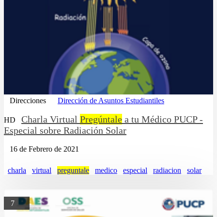
Direcciones
Dirección de Asuntos Estudiantiles
Charla Virtual
Pregúntale
a tu Médico PUCP -
HD
Especial sobre Radiación Solar
16 de Febrero de 2021
charla
virtual
preguntale
medico
especial
radiacion
solar
7