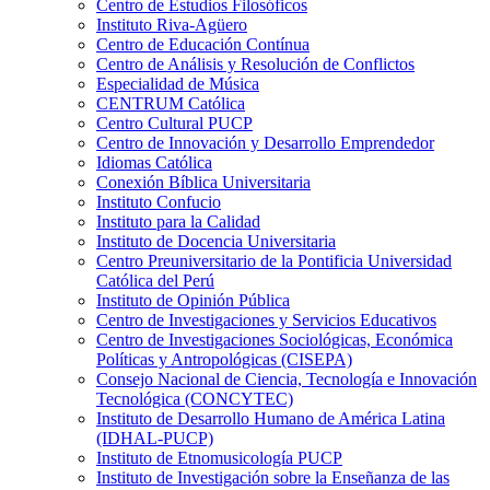
Centro de Estudios Filosóficos
Instituto Riva-Agüero
Centro de Educación Contínua
Centro de Análisis y Resolución de Conflictos
Especialidad de Música
CENTRUM Católica
Centro Cultural PUCP
Centro de Innovación y Desarrollo Emprendedor
Idiomas Católica
Conexión Bíblica Universitaria
Instituto Confucio
Instituto para la Calidad
Instituto de Docencia Universitaria
Centro Preuniversitario de la Pontificia Universidad
Católica del Perú
Instituto de Opinión Pública
Centro de Investigaciones y Servicios Educativos
Centro de Investigaciones Sociológicas, Económica
Políticas y Antropológicas (CISEPA)
Consejo Nacional de Ciencia, Tecnología e Innovación
Tecnológica (CONCYTEC)
Instituto de Desarrollo Humano de América Latina
(IDHAL-PUCP)
Instituto de Etnomusicología PUCP
Instituto de Investigación sobre la Enseñanza de las