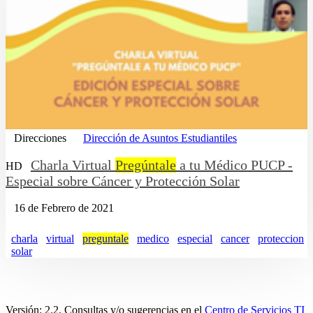
Direcciones
Dirección de Asuntos Estudiantiles
Charla Virtual
Pregúntale
a tu Médico PUCP -
HD
Especial sobre Cáncer y Protección Solar
16 de Febrero de 2021
charla
virtual
preguntale
medico
especial
cancer
proteccion
solar
Versión: 2.2. Consultas y/o sugerencias en el
Centro de Servicios TI