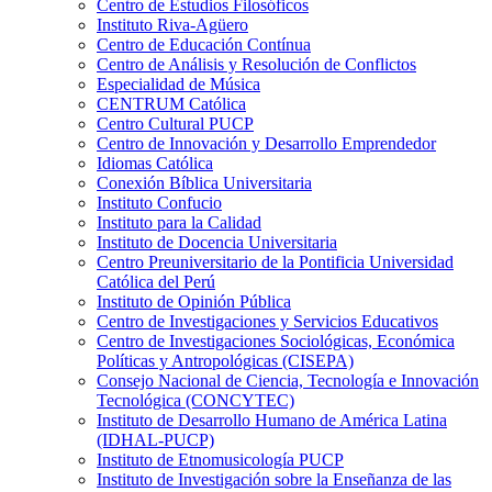
Centro de Estudios Filosóficos
Instituto Riva-Agüero
Centro de Educación Contínua
Centro de Análisis y Resolución de Conflictos
Especialidad de Música
CENTRUM Católica
Centro Cultural PUCP
Centro de Innovación y Desarrollo Emprendedor
Idiomas Católica
Conexión Bíblica Universitaria
Instituto Confucio
Instituto para la Calidad
Instituto de Docencia Universitaria
Centro Preuniversitario de la Pontificia Universidad
Católica del Perú
Instituto de Opinión Pública
Centro de Investigaciones y Servicios Educativos
Centro de Investigaciones Sociológicas, Económica
Políticas y Antropológicas (CISEPA)
Consejo Nacional de Ciencia, Tecnología e Innovación
Tecnológica (CONCYTEC)
Instituto de Desarrollo Humano de América Latina
(IDHAL-PUCP)
Instituto de Etnomusicología PUCP
Instituto de Investigación sobre la Enseñanza de las