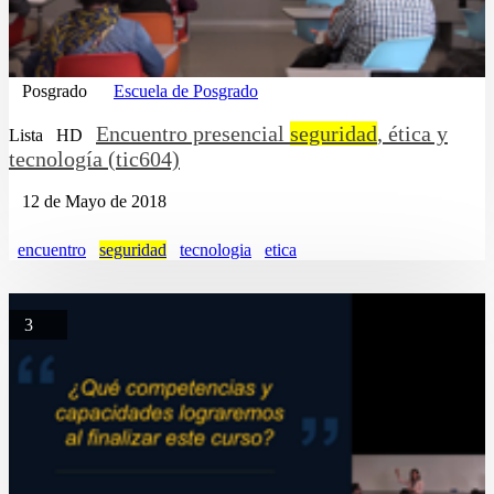
Posgrado
Escuela de Posgrado
Encuentro presencial
seguridad
, ética y
Lista
HD
tecnología (tic604)
12 de Mayo de 2018
encuentro
seguridad
tecnologia
etica
3