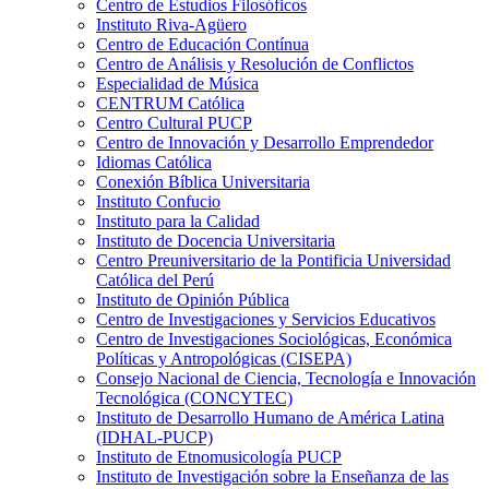
Centro de Estudios Filosóficos
Instituto Riva-Agüero
Centro de Educación Contínua
Centro de Análisis y Resolución de Conflictos
Especialidad de Música
CENTRUM Católica
Centro Cultural PUCP
Centro de Innovación y Desarrollo Emprendedor
Idiomas Católica
Conexión Bíblica Universitaria
Instituto Confucio
Instituto para la Calidad
Instituto de Docencia Universitaria
Centro Preuniversitario de la Pontificia Universidad
Católica del Perú
Instituto de Opinión Pública
Centro de Investigaciones y Servicios Educativos
Centro de Investigaciones Sociológicas, Económica
Políticas y Antropológicas (CISEPA)
Consejo Nacional de Ciencia, Tecnología e Innovación
Tecnológica (CONCYTEC)
Instituto de Desarrollo Humano de América Latina
(IDHAL-PUCP)
Instituto de Etnomusicología PUCP
Instituto de Investigación sobre la Enseñanza de las