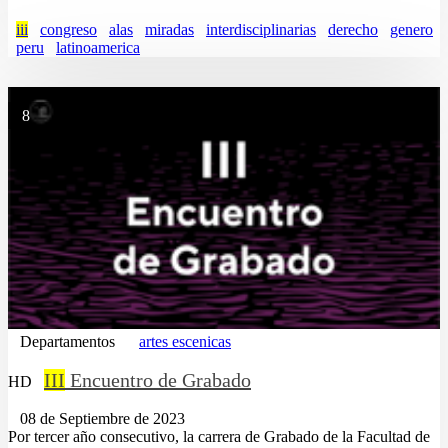
iii
congreso
alas
miradas
interdisciplinarias
derecho
genero
peru
latinoamerica
8
Departamentos
artes escenicas
III
Encuentro de Grabado
HD
08 de Septiembre de 2023
Por tercer año consecutivo, la carrera de Grabado de la Facultad de