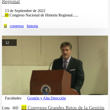
Regional
13 de Septiembre de 2022
...
III
Congreso Nacional de Historia Regional......
iii
congreso
historia
12
Facultades
Gestión y Alta Dirección
III
Congreso Grandes Retos de la Gestión
Lista
HD