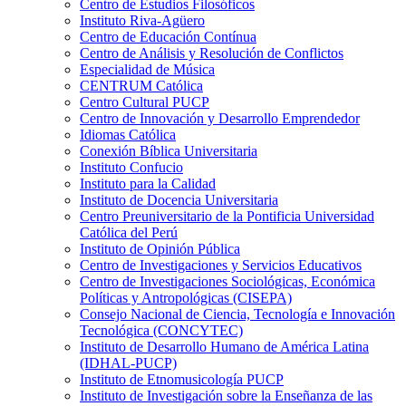
Centro de Estudios Filosóficos
Instituto Riva-Agüero
Centro de Educación Contínua
Centro de Análisis y Resolución de Conflictos
Especialidad de Música
CENTRUM Católica
Centro Cultural PUCP
Centro de Innovación y Desarrollo Emprendedor
Idiomas Católica
Conexión Bíblica Universitaria
Instituto Confucio
Instituto para la Calidad
Instituto de Docencia Universitaria
Centro Preuniversitario de la Pontificia Universidad
Católica del Perú
Instituto de Opinión Pública
Centro de Investigaciones y Servicios Educativos
Centro de Investigaciones Sociológicas, Económica
Políticas y Antropológicas (CISEPA)
Consejo Nacional de Ciencia, Tecnología e Innovación
Tecnológica (CONCYTEC)
Instituto de Desarrollo Humano de América Latina
(IDHAL-PUCP)
Instituto de Etnomusicología PUCP
Instituto de Investigación sobre la Enseñanza de las