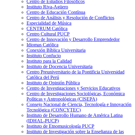
Centro de Estudios Filosóficos
Instituto Riva-Agüero
Centro de Educación Contínua
Centro de Análisis y Resolución de Conflictos
Especialidad de Música
CENTRUM Católica
Centro Cultural PUCP
Centro de Innovación y Desarrollo Emprendedor
Idiomas Católica
Conexión Bíblica Universitaria
Instituto Confucio
Instituto para la Calidad
Instituto de Docencia Universitaria
Centro Preuniversitario de la Pontificia Universidad
Católica del Perú
Instituto de Opinión Pública
Centro de Investigaciones y Servicios Educativos
Centro de Investigaciones Sociológicas, Económica
Políticas y Antropológicas (CISEPA)
Consejo Nacional de Ciencia, Tecnología e Innovación
Tecnológica (CONCYTEC)
Instituto de Desarrollo Humano de América Latina
(IDHAL-PUCP)
Instituto de Etnomusicología PUCP
Instituto de Investigación sobre la Enseñanza de las