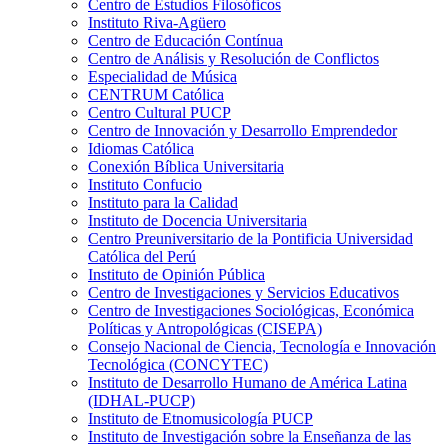
Centro de Estudios Filosóficos
Instituto Riva-Agüero
Centro de Educación Contínua
Centro de Análisis y Resolución de Conflictos
Especialidad de Música
CENTRUM Católica
Centro Cultural PUCP
Centro de Innovación y Desarrollo Emprendedor
Idiomas Católica
Conexión Bíblica Universitaria
Instituto Confucio
Instituto para la Calidad
Instituto de Docencia Universitaria
Centro Preuniversitario de la Pontificia Universidad
Católica del Perú
Instituto de Opinión Pública
Centro de Investigaciones y Servicios Educativos
Centro de Investigaciones Sociológicas, Económica
Políticas y Antropológicas (CISEPA)
Consejo Nacional de Ciencia, Tecnología e Innovación
Tecnológica (CONCYTEC)
Instituto de Desarrollo Humano de América Latina
(IDHAL-PUCP)
Instituto de Etnomusicología PUCP
Instituto de Investigación sobre la Enseñanza de las