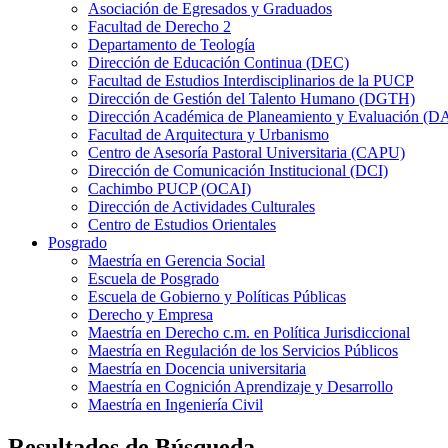
Asociación de Egresados y Graduados
Facultad de Derecho 2
Departamento de Teología
Dirección de Educación Continua (DEC)
Facultad de Estudios Interdisciplinarios de la PUCP
Dirección de Gestión del Talento Humano (DGTH)
Dirección Académica de Planeamiento y Evaluación (D
Facultad de Arquitectura y Urbanismo
Centro de Asesoría Pastoral Universitaria (CAPU)
Dirección de Comunicación Institucional (DCI)
Cachimbo PUCP (OCAI)
Dirección de Actividades Culturales
Centro de Estudios Orientales
Posgrado
Maestría en Gerencia Social
Escuela de Posgrado
Escuela de Gobierno y Políticas Públicas
Derecho y Empresa
Maestría en Derecho c.m. en Política Jurisdiccional
Maestría en Regulación de los Servicios Públicos
Maestría en Docencia universitaria
Maestría en Cognición Aprendizaje y Desarrollo
Maestría en Ingeniería Civil
Resultados de Búsqueda