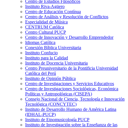
Centro de Estudios Filosóficos
Instituto Riva-Agüero
Centro de Educación Contínua
Centro de Análisis y Resolución de Conflictos
Especialidad de Música
CENTRUM Católica
Centro Cultural PUCP
Centro de Innovación y Desarrollo Emprendedor
Idiomas Católica
Conexión Bíblica Universitaria
Instituto Confucio
Instituto para la Calidad
Instituto de Docencia Universitaria
Centro Preuniversitario de la Pontificia Universidad
Católica del Perú
Instituto de Opinión Pública
Centro de Investigaciones y Servicios Educativos
Centro de Investigaciones Sociológicas, Económica
Políticas y Antropológicas (CISEPA)
Consejo Nacional de Ciencia, Tecnología e Innovación
Tecnológica (CONCYTEC)
Instituto de Desarrollo Humano de América Latina
(IDHAL-PUCP)
Instituto de Etnomusicología PUCP
Instituto de Investigación sobre la Enseñanza de las