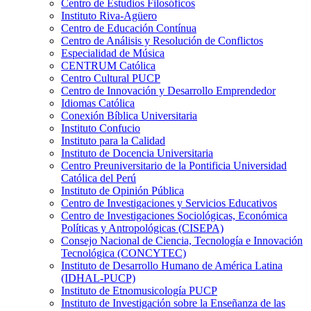
Centro de Estudios Filosóficos
Instituto Riva-Agüero
Centro de Educación Contínua
Centro de Análisis y Resolución de Conflictos
Especialidad de Música
CENTRUM Católica
Centro Cultural PUCP
Centro de Innovación y Desarrollo Emprendedor
Idiomas Católica
Conexión Bíblica Universitaria
Instituto Confucio
Instituto para la Calidad
Instituto de Docencia Universitaria
Centro Preuniversitario de la Pontificia Universidad
Católica del Perú
Instituto de Opinión Pública
Centro de Investigaciones y Servicios Educativos
Centro de Investigaciones Sociológicas, Económica
Políticas y Antropológicas (CISEPA)
Consejo Nacional de Ciencia, Tecnología e Innovación
Tecnológica (CONCYTEC)
Instituto de Desarrollo Humano de América Latina
(IDHAL-PUCP)
Instituto de Etnomusicología PUCP
Instituto de Investigación sobre la Enseñanza de las