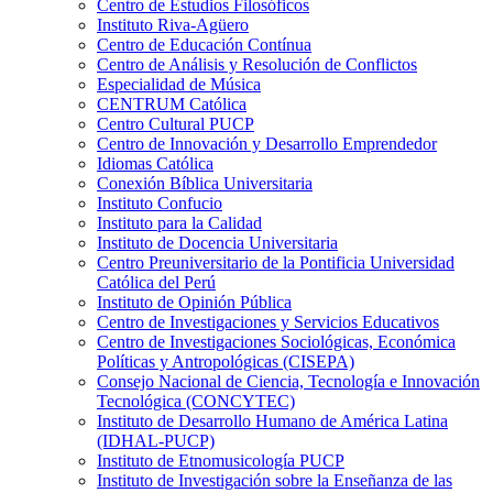
Centro de Estudios Filosóficos
Instituto Riva-Agüero
Centro de Educación Contínua
Centro de Análisis y Resolución de Conflictos
Especialidad de Música
CENTRUM Católica
Centro Cultural PUCP
Centro de Innovación y Desarrollo Emprendedor
Idiomas Católica
Conexión Bíblica Universitaria
Instituto Confucio
Instituto para la Calidad
Instituto de Docencia Universitaria
Centro Preuniversitario de la Pontificia Universidad
Católica del Perú
Instituto de Opinión Pública
Centro de Investigaciones y Servicios Educativos
Centro de Investigaciones Sociológicas, Económica
Políticas y Antropológicas (CISEPA)
Consejo Nacional de Ciencia, Tecnología e Innovación
Tecnológica (CONCYTEC)
Instituto de Desarrollo Humano de América Latina
(IDHAL-PUCP)
Instituto de Etnomusicología PUCP
Instituto de Investigación sobre la Enseñanza de las