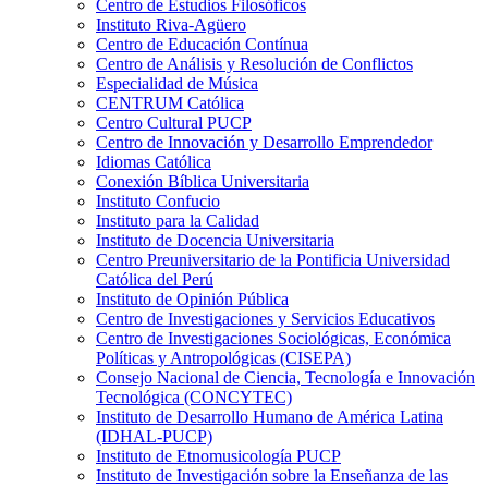
Centro de Estudios Filosóficos
Instituto Riva-Agüero
Centro de Educación Contínua
Centro de Análisis y Resolución de Conflictos
Especialidad de Música
CENTRUM Católica
Centro Cultural PUCP
Centro de Innovación y Desarrollo Emprendedor
Idiomas Católica
Conexión Bíblica Universitaria
Instituto Confucio
Instituto para la Calidad
Instituto de Docencia Universitaria
Centro Preuniversitario de la Pontificia Universidad
Católica del Perú
Instituto de Opinión Pública
Centro de Investigaciones y Servicios Educativos
Centro de Investigaciones Sociológicas, Económica
Políticas y Antropológicas (CISEPA)
Consejo Nacional de Ciencia, Tecnología e Innovación
Tecnológica (CONCYTEC)
Instituto de Desarrollo Humano de América Latina
(IDHAL-PUCP)
Instituto de Etnomusicología PUCP
Instituto de Investigación sobre la Enseñanza de las