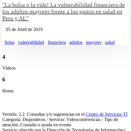
"La bolsa o la vida! La vulnerabilidad financiera de
los adultos mayores frente a los gastos en salud en
Peru y AL"
05 de Abril de 2019
bolsa
vulnerabilidad
financiera
adultos
mayores
salud
4
Vídeos
6
Horas
Versión: 2.2. Consultas y/o sugerencias en el
Centro de Servicios TI
Categoría: Dispositivos / Servicio: Videoconferencias / Tipo de
atención: Consulta o ayuda en evento
Servicio ofrecido por la Dirección de Tecnologías de Información (