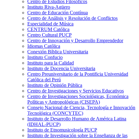
Centro de Estudios Filosóficos
Instituto Riva-Agüero
Centro de Educación Contínua
Centro de Análisis y Resolución de Conflictos
Especialidad de Música
CENTRUM Católica
Centro Cultural PUCP
Centro de Innovación y Desarrollo Emprendedor
Idiomas Católica
Conexión Bíblica Universitaria
Instituto Confucio
Instituto para la Calidad
Instituto de Docencia Universitaria
Centro Preuniversitario de la Pontificia Universidad
Católica del Perú
Instituto de Opinión Pública
Centro de Investigaciones y Servicios Educativos
Centro de Investigaciones Sociológicas, Económica
Políticas y Antropológicas (CISEPA)
Consejo Nacional de Ciencia, Tecnología e Innovación
Tecnológica (CONCYTEC)
Instituto de Desarrollo Humano de América Latina
(IDHAL-PUCP)
Instituto de Etnomusicología PUCP
Instituto de Investigación sobre la Enseñanza de las