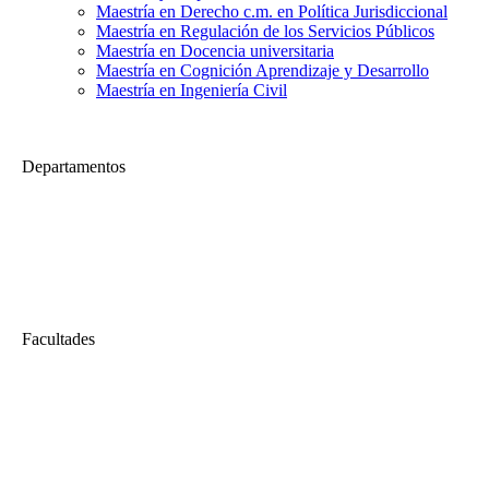
Maestría en Derecho c.m. en Política Jurisdiccional
Maestría en Regulación de los Servicios Públicos
Maestría en Docencia universitaria
Maestría en Cognición Aprendizaje y Desarrollo
Maestría en Ingeniería Civil
Departamentos
Economía
Viernes Económico | Perú: Coyuntura y perspectivas económicas.
(Parte 01)
Viernes Económico | Perú: Coyuntura y perspectivas económicas....
Facultades
Derecho
Celebración Central del Centenario 2019: Derecho, transformación
social, corrupción y violencia
Celebración Central del Centenario de la Facultad de Derecho...