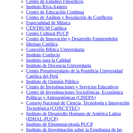
Centro de Estudios Filosóficos
Instituto Riva-Agüero
Centro de Educación Contínua
Centro de Análisis y Resolución de Conflictos
Especialidad de Música
CENTRUM Católica
Centro Cultural PUCP
Centro de Innovación y Desarrollo Emprendedor
Idiomas Católica
Conexión Bíblica Universitaria
Instituto Confucio
Instituto para la Calidad
Instituto de Docencia Universitaria
Centro Preuniversitario de la Pontificia Universidad
Católica del Perú
Instituto de Opinión Pública
Centro de Investigaciones y Servicios Educativos
Centro de Investigaciones Sociológicas, Económica
Políticas y Antropológicas (CISEPA)
Consejo Nacional de Ciencia, Tecnología e Innovación
Tecnológica (CONCYTEC)
Instituto de Desarrollo Humano de América Latina
(IDHAL-PUCP)
Instituto de Etnomusicología PUCP
Instituto de Investigación sobre la Enseñanza de las