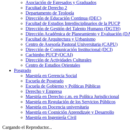
Asociación de Egresados y Graduados
Facultad de Derecho 2
Departamento de Teología
Dirección de Educación Continua (DEC)
Facultad de Estudios Interdisciplinarios de la PUCP
Dirección de Gestión del Talento Humano (DGTH)
Dirección Académica de Planeamiento y Evaluación (D
Facultad de Arquitectura y Urbanismo
Centro de Asesoría Pastoral Universitaria (CAPU)
Dirección de Comunicación Institucional (DCI)
Cachimbo PUCP (OCAI)
Dirección de Actividades Culturales
Centro de Estudios Orientales
Posgrado
Maestría en Gerencia Social
Escuela de Posgrado
Escuela de Gobierno y Políticas Públicas
Derecho y Empresa
Maestría en Derecho c.m. en Política Jurisdiccional
Maestría en Regulación de los Servicios Públicos
Maestría en Docencia universitaria
Maestría en Cognición Aprendizaje y Desarrollo
Maestría en Ingeniería Civil
Cargando el Reproductor...