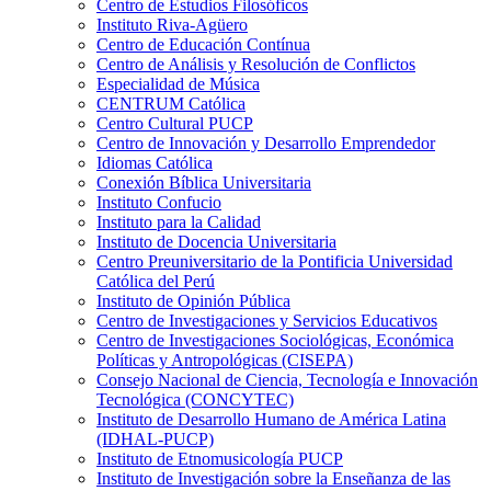
Centro de Estudios Filosóficos
Instituto Riva-Agüero
Centro de Educación Contínua
Centro de Análisis y Resolución de Conflictos
Especialidad de Música
CENTRUM Católica
Centro Cultural PUCP
Centro de Innovación y Desarrollo Emprendedor
Idiomas Católica
Conexión Bíblica Universitaria
Instituto Confucio
Instituto para la Calidad
Instituto de Docencia Universitaria
Centro Preuniversitario de la Pontificia Universidad
Católica del Perú
Instituto de Opinión Pública
Centro de Investigaciones y Servicios Educativos
Centro de Investigaciones Sociológicas, Económica
Políticas y Antropológicas (CISEPA)
Consejo Nacional de Ciencia, Tecnología e Innovación
Tecnológica (CONCYTEC)
Instituto de Desarrollo Humano de América Latina
(IDHAL-PUCP)
Instituto de Etnomusicología PUCP
Instituto de Investigación sobre la Enseñanza de las