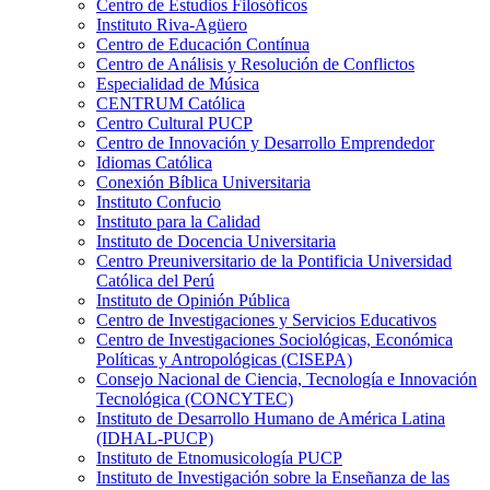
Centro de Estudios Filosóficos
Instituto Riva-Agüero
Centro de Educación Contínua
Centro de Análisis y Resolución de Conflictos
Especialidad de Música
CENTRUM Católica
Centro Cultural PUCP
Centro de Innovación y Desarrollo Emprendedor
Idiomas Católica
Conexión Bíblica Universitaria
Instituto Confucio
Instituto para la Calidad
Instituto de Docencia Universitaria
Centro Preuniversitario de la Pontificia Universidad
Católica del Perú
Instituto de Opinión Pública
Centro de Investigaciones y Servicios Educativos
Centro de Investigaciones Sociológicas, Económica
Políticas y Antropológicas (CISEPA)
Consejo Nacional de Ciencia, Tecnología e Innovación
Tecnológica (CONCYTEC)
Instituto de Desarrollo Humano de América Latina
(IDHAL-PUCP)
Instituto de Etnomusicología PUCP
Instituto de Investigación sobre la Enseñanza de las