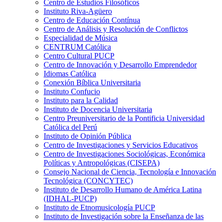
Centro de Estudios Filosóficos
Instituto Riva-Agüero
Centro de Educación Contínua
Centro de Análisis y Resolución de Conflictos
Especialidad de Música
CENTRUM Católica
Centro Cultural PUCP
Centro de Innovación y Desarrollo Emprendedor
Idiomas Católica
Conexión Bíblica Universitaria
Instituto Confucio
Instituto para la Calidad
Instituto de Docencia Universitaria
Centro Preuniversitario de la Pontificia Universidad
Católica del Perú
Instituto de Opinión Pública
Centro de Investigaciones y Servicios Educativos
Centro de Investigaciones Sociológicas, Económica
Políticas y Antropológicas (CISEPA)
Consejo Nacional de Ciencia, Tecnología e Innovación
Tecnológica (CONCYTEC)
Instituto de Desarrollo Humano de América Latina
(IDHAL-PUCP)
Instituto de Etnomusicología PUCP
Instituto de Investigación sobre la Enseñanza de las