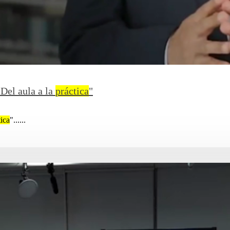
Del aula a la
práctica
"
tica
"......