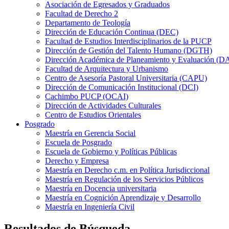
Asociación de Egresados y Graduados
Facultad de Derecho 2
Departamento de Teología
Dirección de Educación Continua (DEC)
Facultad de Estudios Interdisciplinarios de la PUCP
Dirección de Gestión del Talento Humano (DGTH)
Dirección Académica de Planeamiento y Evaluación (D
Facultad de Arquitectura y Urbanismo
Centro de Asesoría Pastoral Universitaria (CAPU)
Dirección de Comunicación Institucional (DCI)
Cachimbo PUCP (OCAI)
Dirección de Actividades Culturales
Centro de Estudios Orientales
Posgrado
Maestría en Gerencia Social
Escuela de Posgrado
Escuela de Gobierno y Políticas Públicas
Derecho y Empresa
Maestría en Derecho c.m. en Política Jurisdiccional
Maestría en Regulación de los Servicios Públicos
Maestría en Docencia universitaria
Maestría en Cognición Aprendizaje y Desarrollo
Maestría en Ingeniería Civil
Resultados de Búsqueda