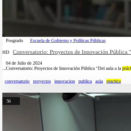
Posgrado
Escuela de Gobierno y Políticas Públicas
Conversatorio: Proyectos de Innovación Pública "
HD
04 de Julio de 2024
...Conversatorio: Proyectos de Innovación Pública "Del aula a la
prác
conversatorio
proyectos
innovacion
publica
aula
practica
56