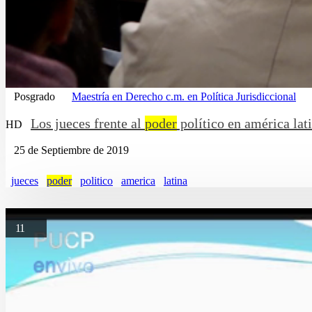
Posgrado
Maestría en Derecho c.m. en Política Jurisdiccional
Los jueces frente al
poder
político en américa lat
HD
25 de Septiembre de 2019
jueces
poder
politico
america
latina
11