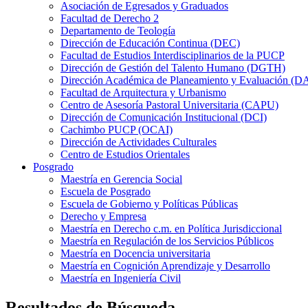
Asociación de Egresados y Graduados
Facultad de Derecho 2
Departamento de Teología
Dirección de Educación Continua (DEC)
Facultad de Estudios Interdisciplinarios de la PUCP
Dirección de Gestión del Talento Humano (DGTH)
Dirección Académica de Planeamiento y Evaluación (D
Facultad de Arquitectura y Urbanismo
Centro de Asesoría Pastoral Universitaria (CAPU)
Dirección de Comunicación Institucional (DCI)
Cachimbo PUCP (OCAI)
Dirección de Actividades Culturales
Centro de Estudios Orientales
Posgrado
Maestría en Gerencia Social
Escuela de Posgrado
Escuela de Gobierno y Políticas Públicas
Derecho y Empresa
Maestría en Derecho c.m. en Política Jurisdiccional
Maestría en Regulación de los Servicios Públicos
Maestría en Docencia universitaria
Maestría en Cognición Aprendizaje y Desarrollo
Maestría en Ingeniería Civil
Resultados de Búsqueda