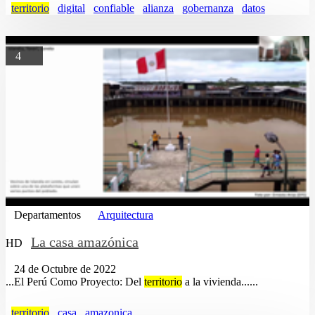
territorio
digital
confiable
alianza
gobernanza
datos
4
Departamentos
Arquitectura
La casa amazónica
HD
24 de Octubre de 2022
...El Perú Como Proyecto: Del
territorio
a la vivienda......
territorio
casa
amazonica