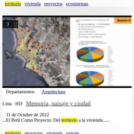
territorio
vivienda
proyectos
ecosistemas
3
Departamentos
Arquitectura
Memoria, paisaje y ciudad
Lista
HD
11 de Octubre de 2022
...El Perú Como Proyecto: Del
territorio
a la vivienda......
territorio
proyectos
vivienda
paisaje