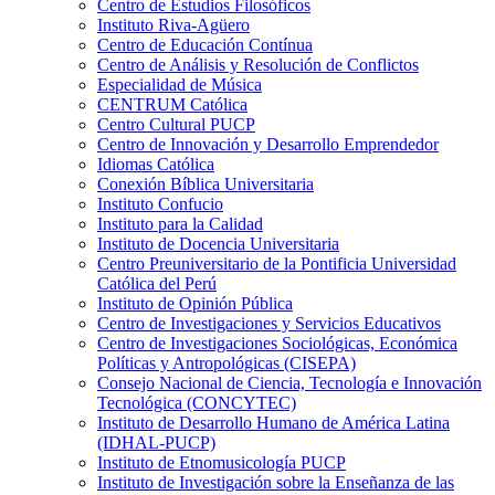
Centro de Estudios Filosóficos
Instituto Riva-Agüero
Centro de Educación Contínua
Centro de Análisis y Resolución de Conflictos
Especialidad de Música
CENTRUM Católica
Centro Cultural PUCP
Centro de Innovación y Desarrollo Emprendedor
Idiomas Católica
Conexión Bíblica Universitaria
Instituto Confucio
Instituto para la Calidad
Instituto de Docencia Universitaria
Centro Preuniversitario de la Pontificia Universidad
Católica del Perú
Instituto de Opinión Pública
Centro de Investigaciones y Servicios Educativos
Centro de Investigaciones Sociológicas, Económica
Políticas y Antropológicas (CISEPA)
Consejo Nacional de Ciencia, Tecnología e Innovación
Tecnológica (CONCYTEC)
Instituto de Desarrollo Humano de América Latina
(IDHAL-PUCP)
Instituto de Etnomusicología PUCP
Instituto de Investigación sobre la Enseñanza de las