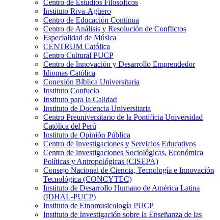
Centro de Estudios Filosóficos
Instituto Riva-Agüero
Centro de Educación Contínua
Centro de Análisis y Resolución de Conflictos
Especialidad de Música
CENTRUM Católica
Centro Cultural PUCP
Centro de Innovación y Desarrollo Emprendedor
Idiomas Católica
Conexión Bíblica Universitaria
Instituto Confucio
Instituto para la Calidad
Instituto de Docencia Universitaria
Centro Preuniversitario de la Pontificia Universidad
Católica del Perú
Instituto de Opinión Pública
Centro de Investigaciones y Servicios Educativos
Centro de Investigaciones Sociológicas, Económica
Políticas y Antropológicas (CISEPA)
Consejo Nacional de Ciencia, Tecnología e Innovación
Tecnológica (CONCYTEC)
Instituto de Desarrollo Humano de América Latina
(IDHAL-PUCP)
Instituto de Etnomusicología PUCP
Instituto de Investigación sobre la Enseñanza de las