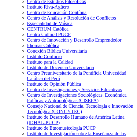
Centro de Estudios Filosóficos
Instituto Riva-Agüero
Centro de Educación Contínua
Centro de Análisis y Resolución de Conflictos
Especialidad de Música
CENTRUM Católica
Centro Cultural PUCP
Centro de Innovación y Desarrollo Emprendedor
Idiomas Católica
Conexión Bíblica Universitaria
Instituto Confucio
Instituto para la Calidad
Instituto de Docencia Universitaria
Centro Preuniversitario de la Pontificia Universidad
Católica del Perú
Instituto de Opinión Pública
Centro de Investigaciones y Servicios Educativos
Centro de Investigaciones Sociológicas, Económica
Políticas y Antropológicas (CISEPA)
Consejo Nacional de Ciencia, Tecnología e Innovación
Tecnológica (CONCYTEC)
Instituto de Desarrollo Humano de América Latina
(IDHAL-PUCP)
Instituto de Etnomusicología PUCP
Instituto de Investigación sobre la Enseñanza de las