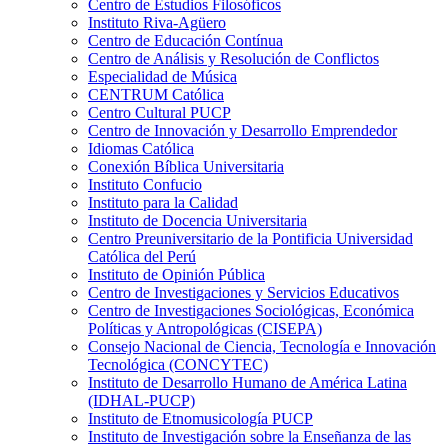
Centro de Estudios Filosóficos
Instituto Riva-Agüero
Centro de Educación Contínua
Centro de Análisis y Resolución de Conflictos
Especialidad de Música
CENTRUM Católica
Centro Cultural PUCP
Centro de Innovación y Desarrollo Emprendedor
Idiomas Católica
Conexión Bíblica Universitaria
Instituto Confucio
Instituto para la Calidad
Instituto de Docencia Universitaria
Centro Preuniversitario de la Pontificia Universidad
Católica del Perú
Instituto de Opinión Pública
Centro de Investigaciones y Servicios Educativos
Centro de Investigaciones Sociológicas, Económica
Políticas y Antropológicas (CISEPA)
Consejo Nacional de Ciencia, Tecnología e Innovación
Tecnológica (CONCYTEC)
Instituto de Desarrollo Humano de América Latina
(IDHAL-PUCP)
Instituto de Etnomusicología PUCP
Instituto de Investigación sobre la Enseñanza de las