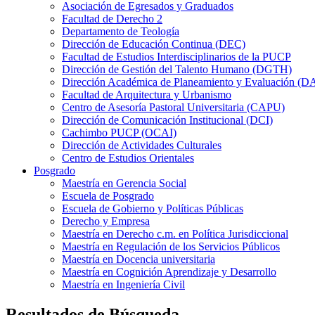
Asociación de Egresados y Graduados
Facultad de Derecho 2
Departamento de Teología
Dirección de Educación Continua (DEC)
Facultad de Estudios Interdisciplinarios de la PUCP
Dirección de Gestión del Talento Humano (DGTH)
Dirección Académica de Planeamiento y Evaluación (D
Facultad de Arquitectura y Urbanismo
Centro de Asesoría Pastoral Universitaria (CAPU)
Dirección de Comunicación Institucional (DCI)
Cachimbo PUCP (OCAI)
Dirección de Actividades Culturales
Centro de Estudios Orientales
Posgrado
Maestría en Gerencia Social
Escuela de Posgrado
Escuela de Gobierno y Políticas Públicas
Derecho y Empresa
Maestría en Derecho c.m. en Política Jurisdiccional
Maestría en Regulación de los Servicios Públicos
Maestría en Docencia universitaria
Maestría en Cognición Aprendizaje y Desarrollo
Maestría en Ingeniería Civil
Resultados de Búsqueda