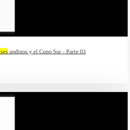
íses
andinos y el Cono Sur - Parte 03