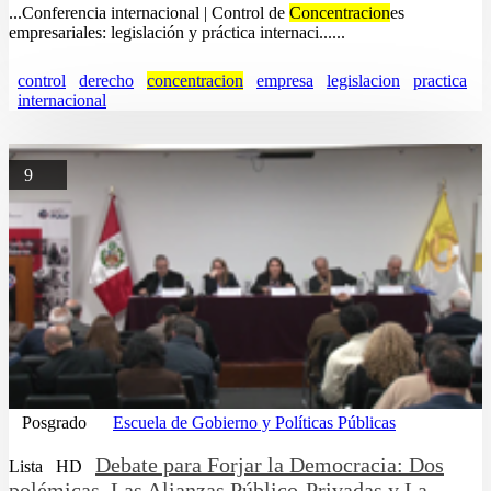
...Conferencia internacional | Control de
Concentracion
es
empresariales: legislación y práctica internaci......
control
derecho
concentracion
empresa
legislacion
practica
internacional
9
Posgrado
Escuela de Gobierno y Políticas Públicas
Debate para Forjar la Democracia: Dos
Lista
HD
polémicas, Las Alianzas Público-Privadas y La