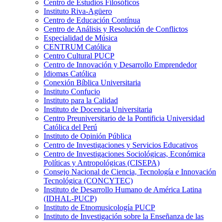
Centro de Estudios Filosóficos
Instituto Riva-Agüero
Centro de Educación Contínua
Centro de Análisis y Resolución de Conflictos
Especialidad de Música
CENTRUM Católica
Centro Cultural PUCP
Centro de Innovación y Desarrollo Emprendedor
Idiomas Católica
Conexión Bíblica Universitaria
Instituto Confucio
Instituto para la Calidad
Instituto de Docencia Universitaria
Centro Preuniversitario de la Pontificia Universidad
Católica del Perú
Instituto de Opinión Pública
Centro de Investigaciones y Servicios Educativos
Centro de Investigaciones Sociológicas, Económica
Políticas y Antropológicas (CISEPA)
Consejo Nacional de Ciencia, Tecnología e Innovación
Tecnológica (CONCYTEC)
Instituto de Desarrollo Humano de América Latina
(IDHAL-PUCP)
Instituto de Etnomusicología PUCP
Instituto de Investigación sobre la Enseñanza de las