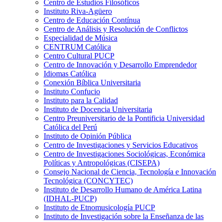
Centro de Estudios Filosóficos
Instituto Riva-Agüero
Centro de Educación Contínua
Centro de Análisis y Resolución de Conflictos
Especialidad de Música
CENTRUM Católica
Centro Cultural PUCP
Centro de Innovación y Desarrollo Emprendedor
Idiomas Católica
Conexión Bíblica Universitaria
Instituto Confucio
Instituto para la Calidad
Instituto de Docencia Universitaria
Centro Preuniversitario de la Pontificia Universidad
Católica del Perú
Instituto de Opinión Pública
Centro de Investigaciones y Servicios Educativos
Centro de Investigaciones Sociológicas, Económica
Políticas y Antropológicas (CISEPA)
Consejo Nacional de Ciencia, Tecnología e Innovación
Tecnológica (CONCYTEC)
Instituto de Desarrollo Humano de América Latina
(IDHAL-PUCP)
Instituto de Etnomusicología PUCP
Instituto de Investigación sobre la Enseñanza de las