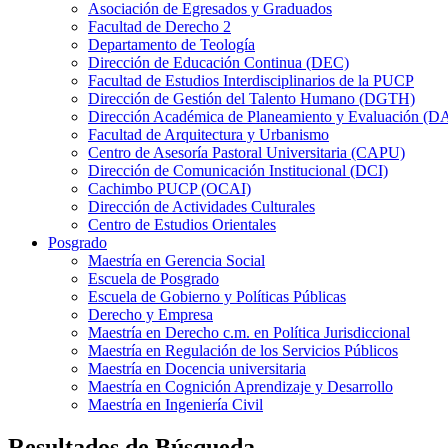
Asociación de Egresados y Graduados
Facultad de Derecho 2
Departamento de Teología
Dirección de Educación Continua (DEC)
Facultad de Estudios Interdisciplinarios de la PUCP
Dirección de Gestión del Talento Humano (DGTH)
Dirección Académica de Planeamiento y Evaluación (D
Facultad de Arquitectura y Urbanismo
Centro de Asesoría Pastoral Universitaria (CAPU)
Dirección de Comunicación Institucional (DCI)
Cachimbo PUCP (OCAI)
Dirección de Actividades Culturales
Centro de Estudios Orientales
Posgrado
Maestría en Gerencia Social
Escuela de Posgrado
Escuela de Gobierno y Políticas Públicas
Derecho y Empresa
Maestría en Derecho c.m. en Política Jurisdiccional
Maestría en Regulación de los Servicios Públicos
Maestría en Docencia universitaria
Maestría en Cognición Aprendizaje y Desarrollo
Maestría en Ingeniería Civil
Resultados de Búsqueda