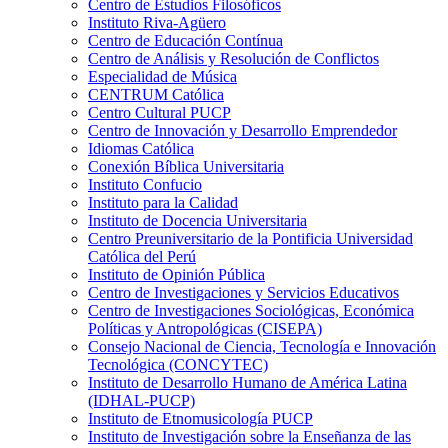
Centro de Estudios Filosóficos
Instituto Riva-Agüero
Centro de Educación Contínua
Centro de Análisis y Resolución de Conflictos
Especialidad de Música
CENTRUM Católica
Centro Cultural PUCP
Centro de Innovación y Desarrollo Emprendedor
Idiomas Católica
Conexión Bíblica Universitaria
Instituto Confucio
Instituto para la Calidad
Instituto de Docencia Universitaria
Centro Preuniversitario de la Pontificia Universidad
Católica del Perú
Instituto de Opinión Pública
Centro de Investigaciones y Servicios Educativos
Centro de Investigaciones Sociológicas, Económica
Políticas y Antropológicas (CISEPA)
Consejo Nacional de Ciencia, Tecnología e Innovación
Tecnológica (CONCYTEC)
Instituto de Desarrollo Humano de América Latina
(IDHAL-PUCP)
Instituto de Etnomusicología PUCP
Instituto de Investigación sobre la Enseñanza de las