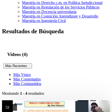
Maestría en Derecho c.m. en Política Jurisdiccional
Maestría en Regulación de los Servicios Públicos
Maestría en Docencia universitaria
Maestría en Cognición Aprendizaje y Desarrollo
Maestría en Ingeniería Civil
Resultados de Búsqueda
Videos (4)
Más Recientes
Más Vistos
Más Comentados
Más Compartidos
Mostrando
1 - 4
resultados
53