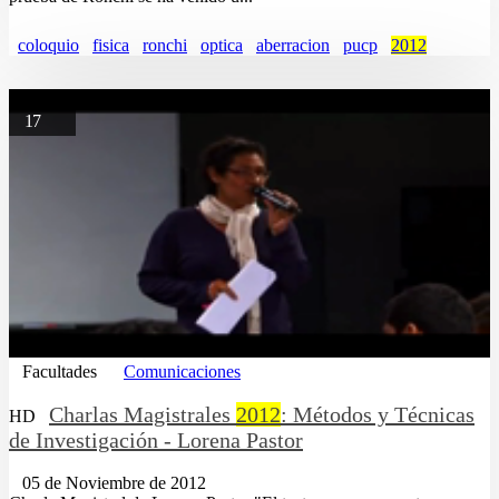
coloquio
fisica
ronchi
optica
aberracion
pucp
2012
17
Facultades
Comunicaciones
Charlas Magistrales
2012
: Métodos y Técnicas
HD
de Investigación - Lorena Pastor
05 de Noviembre de 2012