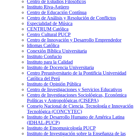
Centro de Estudios Filosóficos
Instituto Riva-Agüero
Centro de Educación Contínua
Centro de Análisis y Resolución de Conflictos
Especialidad de Música
CENTRUM Católica
Centro Cultural PUCP
Centro de Innovación y Desarrollo Emprendedor
Idiomas Católica
Conexión Bíblica Universitaria
Instituto Confucio
Instituto para la Calidad
Instituto de Docencia Universitaria
Centro Preuniversitario de la Pontificia Universidad
Católica del Perú
Instituto de Opinión Pública
Centro de Investigaciones y Servicios Educativos
Centro de Investigaciones Sociológicas, Económica
Políticas y Antropológicas (CISEPA)
Consejo Nacional de Ciencia, Tecnología e Innovación
Tecnológica (CONCYTEC)
Instituto de Desarrollo Humano de América Latina
(IDHAL-PUCP)
Instituto de Etnomusicología PUCP
Instituto de Investigación sobre la Enseñanza de las