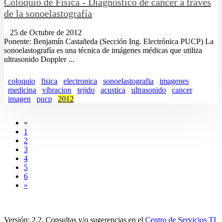
Coloquio de Física - Diagnóstico de cáncer a través
de la sonoelastografía
25 de Octubre de 2012
Ponente: Benjamín Castañeda (Sección Ing. Electrónica PUCP) La
sonoelastografía es una técnica de imágenes médicas que utiliza
ultrasonido Doppler ...
coloquio
fisica
electronica
sonoelastografia
imagenes
medicina
vibracion
tejido
acustica
ultrasonido
cancer
imagen
pucp
2012
«
1
2
3
4
5
6
»
Versión: 2.2. Consultas y/o sugerencias en el
Centro de Servicios TI