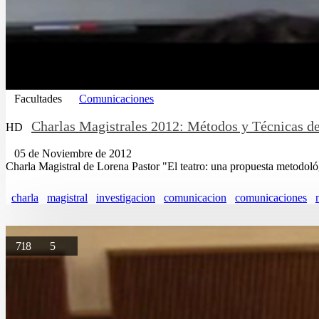
Facultades
Comunicaciones
Charlas Magistrales 2012: Métodos y Técnicas de
HD
05 de Noviembre de 2012
Charla Magistral de Lorena Pastor "El teatro: una propuesta metodológ
charla
magistral
investigacion
comunicacion
comunicaciones
718
5