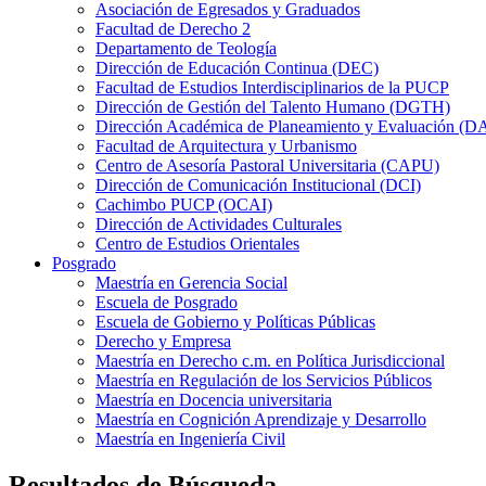
Asociación de Egresados y Graduados
Facultad de Derecho 2
Departamento de Teología
Dirección de Educación Continua (DEC)
Facultad de Estudios Interdisciplinarios de la PUCP
Dirección de Gestión del Talento Humano (DGTH)
Dirección Académica de Planeamiento y Evaluación (D
Facultad de Arquitectura y Urbanismo
Centro de Asesoría Pastoral Universitaria (CAPU)
Dirección de Comunicación Institucional (DCI)
Cachimbo PUCP (OCAI)
Dirección de Actividades Culturales
Centro de Estudios Orientales
Posgrado
Maestría en Gerencia Social
Escuela de Posgrado
Escuela de Gobierno y Políticas Públicas
Derecho y Empresa
Maestría en Derecho c.m. en Política Jurisdiccional
Maestría en Regulación de los Servicios Públicos
Maestría en Docencia universitaria
Maestría en Cognición Aprendizaje y Desarrollo
Maestría en Ingeniería Civil
Resultados de Búsqueda