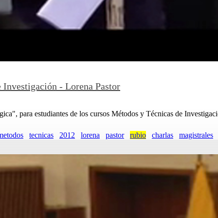
 Investigación - Lorena Pastor
ica", para estudiantes de los cursos Métodos y Técnicas de Investigació
metodos
tecnicas
2012
lorena
pastor
rubio
charlas
magistrales