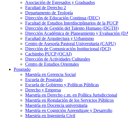
Asociación de Egresados y Graduados
Facultad de Derecho 2
Departamento de Teología
Dirección de Educación Continua (DEC)
Facultad de Estudios Interdisciplinarios de la PUCP
Dirección de Gestión del Talento Humano (DGTH)
Dirección Académica de Planeamiento y Evaluación (D
Facultad de Arquitectura y Urbanismo
Centro de Asesoría Pastoral Universitaria (CAPU)
Dirección de Comunicación Institucional (DCI)
Cachimbo PUCP (OCAI)
Dirección de Actividades Culturales
Centro de Estudios Orientales
Posgrado
Maestría en Gerencia Social
Escuela de Posgrado
Escuela de Gobierno y Políticas Públicas
Derecho y Empresa
Maestría en Derecho c.m. en Política Jurisdiccional
Maestría en Regulación de los Servicios Públicos
Maestría en Docencia universitaria
Maestría en Cognición Aprendizaje y Desarrollo
Maestría en Ingeniería Civil