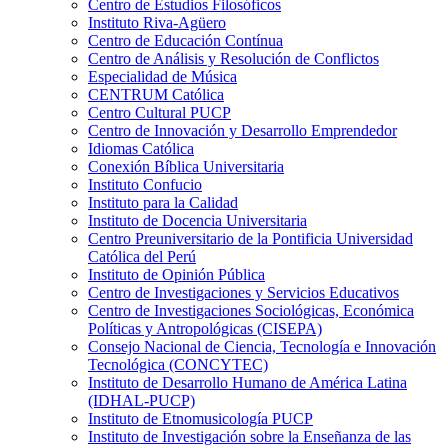
Centro de Estudios Filosóficos
Instituto Riva-Agüero
Centro de Educación Contínua
Centro de Análisis y Resolución de Conflictos
Especialidad de Música
CENTRUM Católica
Centro Cultural PUCP
Centro de Innovación y Desarrollo Emprendedor
Idiomas Católica
Conexión Bíblica Universitaria
Instituto Confucio
Instituto para la Calidad
Instituto de Docencia Universitaria
Centro Preuniversitario de la Pontificia Universidad
Católica del Perú
Instituto de Opinión Pública
Centro de Investigaciones y Servicios Educativos
Centro de Investigaciones Sociológicas, Económica
Políticas y Antropológicas (CISEPA)
Consejo Nacional de Ciencia, Tecnología e Innovación
Tecnológica (CONCYTEC)
Instituto de Desarrollo Humano de América Latina
(IDHAL-PUCP)
Instituto de Etnomusicología PUCP
Instituto de Investigación sobre la Enseñanza de las