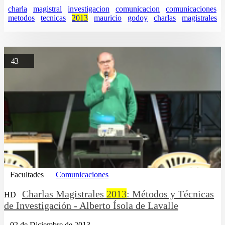
charla
magistral
investigacion
comunicacion
comunicaciones
metodos
tecnicas
2013
mauricio
godoy
charlas
magistrales
43
Facultades
Comunicaciones
Charlas Magistrales
2013
: Métodos y Técnicas
HD
de Investigación - Alberto Ísola de Lavalle
02 de Diciembre de 2013