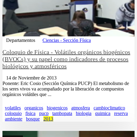
Departamentos
Ciencias - Sección Física
Coloquio de Física - Volátiles orgánicos biogénicos
(BVOCs) y su papel como indicadores de procesos
biológicos y atmosféricos
14 de Noviembre de 2013
Ponente: Eric Cosio (Sección Química PUCP) El metabolismo de
los seres vivos va acompañado por la liberación de compuestos
orgánicos volátiles que ...
volatiles
organicos
biogenicos
atmosfera
cambioclimatico
coloquio
fisica
pucp
tambopata
biologia
quimica
reserva
ambiente
bosque
2013