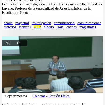
Los métodos de investigación en las artes escénicas. Alberto Ísola de
Lavalle, Profesor de la especialidad de Artes Escénicas de la
Facultad de Cienc...
charla
magistral
investigacion
comunicacion
comunicaciones
metodos
tecnicas
2013
alberto
isola
charlas
magistrales
216
17
Departamentos
Ciencias - Sección Física
Coloquio de Física - Minerva: una vista a los