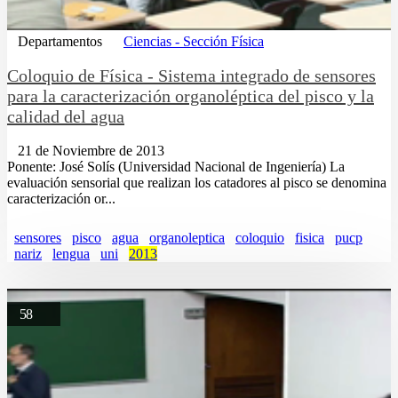
Departamentos
Ciencias - Sección Física
Coloquio de Física - Sistema integrado de sensores
para la caracterización organoléptica del pisco y la
calidad del agua
21 de Noviembre de 2013
Ponente: José Solís (Universidad Nacional de Ingeniería) La
evaluación sensorial que realizan los catadores al pisco se denomina
caracterización or...
sensores
pisco
agua
organoleptica
coloquio
fisica
pucp
nariz
lengua
uni
2013
58