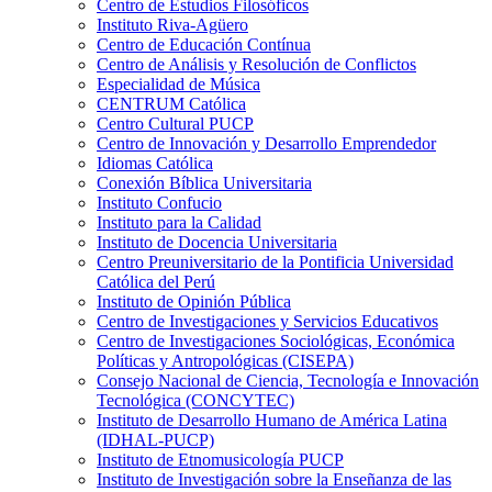
Centro de Estudios Filosóficos
Instituto Riva-Agüero
Centro de Educación Contínua
Centro de Análisis y Resolución de Conflictos
Especialidad de Música
CENTRUM Católica
Centro Cultural PUCP
Centro de Innovación y Desarrollo Emprendedor
Idiomas Católica
Conexión Bíblica Universitaria
Instituto Confucio
Instituto para la Calidad
Instituto de Docencia Universitaria
Centro Preuniversitario de la Pontificia Universidad
Católica del Perú
Instituto de Opinión Pública
Centro de Investigaciones y Servicios Educativos
Centro de Investigaciones Sociológicas, Económica
Políticas y Antropológicas (CISEPA)
Consejo Nacional de Ciencia, Tecnología e Innovación
Tecnológica (CONCYTEC)
Instituto de Desarrollo Humano de América Latina
(IDHAL-PUCP)
Instituto de Etnomusicología PUCP
Instituto de Investigación sobre la Enseñanza de las