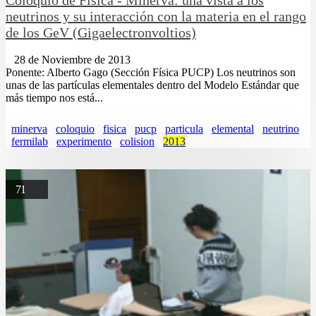
neutrinos y su interacción con la materia en el rango
de los GeV (Gigaelectronvoltios)
28 de Noviembre de 2013
Ponente: Alberto Gago (Sección Física PUCP) Los neutrinos son
unas de las partículas elementales dentro del Modelo Estándar que
más tiempo nos está...
minerva
coloquio
fisica
pucp
particula
elemental
neutrino
fermilab
experimento
colision
2013
71