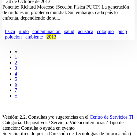
24 de Octubre de 2013
Ponente: Richard Moscoso (Sección Física PUCP) La generación
de ruido es un problema mundial. Sin embargo, cada país lo
enfrenta, dependiendo de su...
fisica
ruido
contaminacion
salud
acustica
coloquio
pucp
polucion
ambiente
2013
«
1
2
3
4
5
6
7
»
Versión: 2.2. Consultas y/o sugerencias en el
Centro de Servicios TI
Categoría: Dispositivos / Servicio: Videoconferencias / Tipo de
atención: Consulta o ayuda en evento
Servicio ofrecido por la Dirección de Tecnologías de Información (