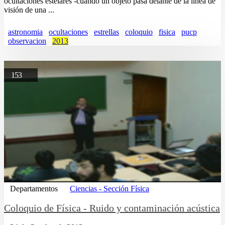
ocultaciones estelares -cuando un objeto pasa delante de la línea de
visión de una ...
astronomia
ocultaciones
estrellas
coloquio
fisica
pucp
observacion
2013
153
Departamentos
Ciencias - Sección Física
Coloquio de Física - Ruido y contaminación acústica