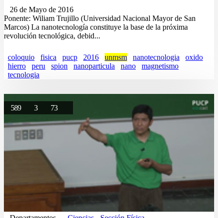
26 de Mayo de 2016
Ponente: Wiliam Trujillo (Universidad Nacional Mayor de San
Marcos) La nanotecnología constituye la base de la próxima
revolución tecnológica, debid...
coloquio
fisica
pucp
2016
unmsm
nanotecnologia
oxido
hierro
peru
spion
nanoparticula
nano
magnetismo
tecnologia
589
3
73
Departamentos
Ciencias - Sección Física