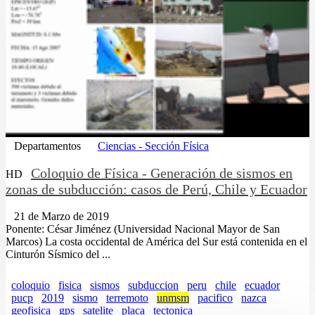
Departamentos
Ciencias - Sección Física
Coloquio de Física - Generación de sismos en
HD
zonas de subducción: casos de Perú, Chile y Ecuador
21 de Marzo de 2019
Ponente: César Jiménez (Universidad Nacional Mayor de San
Marcos) La costa occidental de América del Sur está contenida en el
Cinturón Sísmico del ...
coloquio
fisica
sismos
subduccion
peru
chile
ecuador
pucp
2019
sismo
terremoto
unmsm
pacifico
nazca
geofisica
gps
satelite
placa
tectonica