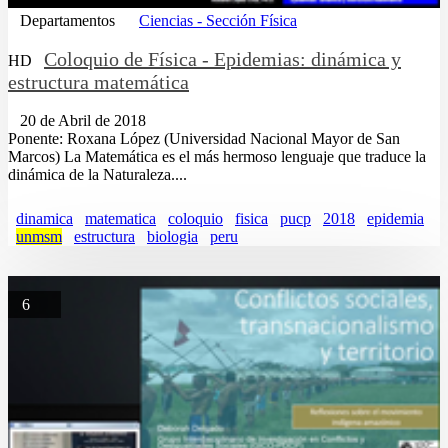
Departamentos
Ciencias - Sección Física
Coloquio de Física - Epidemias: dinámica y
HD
estructura matemática
20 de Abril de 2018
Ponente: Roxana López (Universidad Nacional Mayor de San
Marcos) La Matemática es el más hermoso lenguaje que traduce la
dinámica de la Naturaleza....
dinamica
matematica
coloquio
fisica
pucp
2018
epidemia
unmsm
estructura
biologia
peru
6