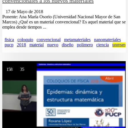
convencionales a los nuevos materiales
17 de Mayo de 2018
Ponente: Ana María Osorio (Universidad Nacional Mayor de San
Marcos) ¿Qué es un material convencional? Es aquel material que se
emplea desde tiempos ...
fisica
coloquio
convencional
metamateriales
nanomateriales
pucp
2018
material
nuevo
diseño
polimero
ciencia
unmsm
158
35