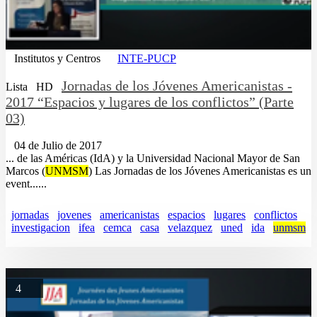
Institutos y Centros
INTE-PUCP
Jornadas de los Jóvenes Americanistas -
Lista
HD
2017 “Espacios y lugares de los conflictos” (Parte
03)
04 de Julio de 2017
... de las Américas (IdA) y la Universidad Nacional Mayor de San
Marcos (
UNMSM
) Las Jornadas de los Jóvenes Americanistas es un
event......
jornadas
jovenes
americanistas
espacios
lugares
conflictos
investigacion
ifea
cemca
casa
velazquez
uned
ida
unmsm
4