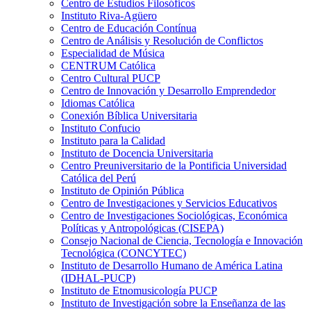
Centro de Estudios Filosóficos
Instituto Riva-Agüero
Centro de Educación Contínua
Centro de Análisis y Resolución de Conflictos
Especialidad de Música
CENTRUM Católica
Centro Cultural PUCP
Centro de Innovación y Desarrollo Emprendedor
Idiomas Católica
Conexión Bíblica Universitaria
Instituto Confucio
Instituto para la Calidad
Instituto de Docencia Universitaria
Centro Preuniversitario de la Pontificia Universidad
Católica del Perú
Instituto de Opinión Pública
Centro de Investigaciones y Servicios Educativos
Centro de Investigaciones Sociológicas, Económica
Políticas y Antropológicas (CISEPA)
Consejo Nacional de Ciencia, Tecnología e Innovación
Tecnológica (CONCYTEC)
Instituto de Desarrollo Humano de América Latina
(IDHAL-PUCP)
Instituto de Etnomusicología PUCP
Instituto de Investigación sobre la Enseñanza de las