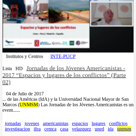
Institutos y Centros
INTE-PUCP
Jornadas de los Jóvenes Americanistas -
Lista
HD
2017 “Espacios y lugares de los conflictos” (Parte
02)
04 de Julio de 2017
... de las Américas (IdA) y la Universidad Nacional Mayor de San
Marcos (
UNMSM
) Las Jornadas de los Jóvenes Americanistas es un
event......
jornadas
jovenes
americanistas
espacios
lugares
conflictos
investigacion
ifea
cemca
casa
velazquez
uned
ida
unmsm