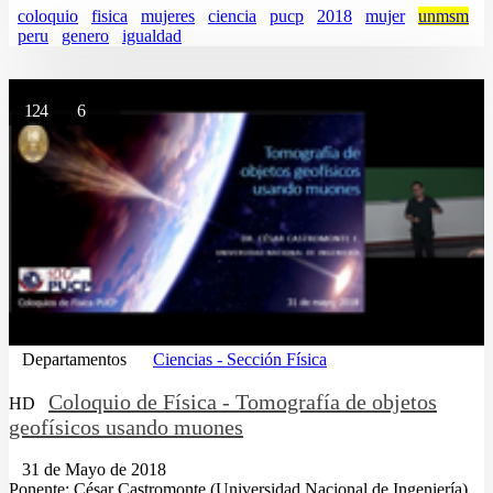
coloquio
fisica
mujeres
ciencia
pucp
2018
mujer
unmsm
peru
genero
igualdad
124
6
Departamentos
Ciencias - Sección Física
Coloquio de Física - Tomografía de objetos
HD
geofísicos usando muones
31 de Mayo de 2018
Ponente: César Castromonte (Universidad Nacional de Ingeniería)