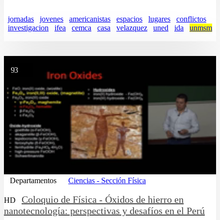
jornadas
jovenes
americanistas
espacios
lugares
conflictos
investigacion
ifea
cemca
casa
velazquez
uned
ida
unmsm
93
Departamentos
Ciencias - Sección Física
Coloquio de Física - Óxidos de hierro en
HD
nanotecnología: perspectivas y desafíos en el Perú