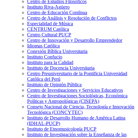
Centro de Estudios Filosóficos
Instituto Riva-Agüero
Centro de Educación Contínua
Centro de Análisis y Resolución de Conflictos
Especialidad de Música
CENTRUM Católica
Centro Cultural PUCP
Centro de Innovación y Desarrollo Emprendedor
Idiomas Católica
Conexión Bíblica Universitaria
Instituto Confucio
Instituto para la Calidad
Instituto de Docencia Universitaria
Centro Preuniversitario de la Pontificia Universidad
Católica del Perú
Instituto de Opinión Pública
Centro de Investigaciones y Servicios Educativos
Centro de Investigaciones Sociológicas, Económica
Políticas y Antropológicas (CISEPA)
Consejo Nacional de Ciencia, Tecnología e Innovación
Tecnológica (CONCYTEC)
Instituto de Desarrollo Humano de América Latina
(IDHAL-PUCP)
Instituto de Etnomusicología PUCP
Instituto de Investigación sobre la Enseñanza de las