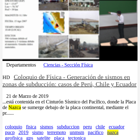
Departamentos
Ciencias - Sección Física
Coloquio de Física - Generación de sismos en
HD
zonas de subducción: casos de Perú, Chile y Ecuador
21 de Marzo de 2019
...está contenida en el Cinturón Sísmico del Pacífico, donde la Placa
de
Nazca
se sumerge debajo de la placa continental, mediante el
pr......
coloquio
fisica
sismos
subduccion
peru
chile
ecuador
pucp
2019
sismo
terremoto
unmsm
pacifico
nazca
geofisica
gps
satelite
placa
tectonica