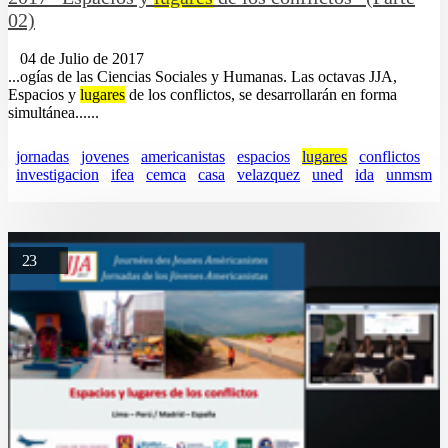
02)
04 de Julio de 2017
...ogías de las Ciencias Sociales y Humanas. Las octavas JJA,
Espacios y
lugares
de los conflictos, se desarrollarán en forma
simultánea......
jornadas
jovenes
americanistas
espacios
lugares
conflictos
investigacion
ifea
cemca
casa
velazquez
uned
ida
unmsm
23