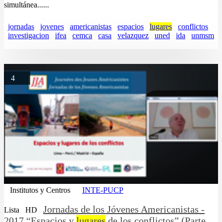
simultánea......
jornadas
jovenes
americanistas
espacios
lugares
conflictos
investigacion
ifea
cemca
casa
velazquez
uned
ida
unmsm
4
Institutos y Centros
INTE-PUCP
Jornadas de los Jóvenes Americanistas -
Lista
HD
2017 “Espacios y
lugares
de los conflictos” (Parte