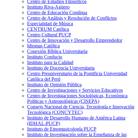
Centro de Estudios Filosóficos
Instituto Riva-Agüero
Centro de Educación Contínua
Centro de Análisis y Resolución de Conflictos
Especialidad de Música
CENTRUM Católica
Centro Cultural PUCP
Centro de Innovación y Desarrollo Emprendedor
Idiomas Católica
Conexión Bíblica Universitaria
Instituto Confucio
Instituto para la Calidad
Instituto de Docencia Universitaria
Centro Preuniversitario de la Pontificia Universidad
Católica del Perú
Instituto de Opinión Pública
Centro de Investigaciones y Servicios Educativos
Centro de Investigaciones Sociológicas, Económica
Políticas y Antropológicas (CISEPA)
Consejo Nacional de Ciencia, Tecnología e Innovación
Tecnológica (CONCYTEC)
Instituto de Desarrollo Humano de América Latina
(IDHAL-PUCP)
Instituto de Etnomusicología PUCP
Instituto de Investigación sobre la Enseñanza de las