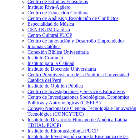
Centro de Estudios Filosóficos
Instituto Riva-Agüero
Centro de Educación Contínua
Centro de Análisis y Resolución de Conflictos
Especialidad de Música
CENTRUM Católica
Centro Cultural PUCP
Centro de Innovación y Desarrollo Emprendedor
Idiomas Católica
Conexión Bíblica Universitaria
Instituto Confucio
Instituto para la Calidad
Instituto de Docencia Universitaria
Centro Preuniversitario de la Pontificia Universidad
Católica del Perú
Instituto de Opinión Pública
Centro de Investigaciones y Servicios Educativos
Centro de Investigaciones Sociológicas, Económica
Políticas y Antropológicas (CISEPA)
Consejo Nacional de Ciencia, Tecnología e Innovación
Tecnológica (CONCYTEC)
Instituto de Desarrollo Humano de América Latina
(IDHAL-PUCP)
Instituto de Etnomusicología PUCP
Instituto de Investigación sobre la Enseñanza de las