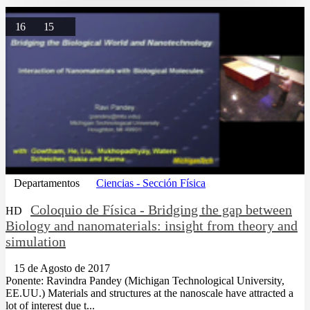
16
15
Departamentos
Ciencias - Sección Física
Coloquio de Física - Bridging the gap between
HD
Biology and nanomaterials: insight from theory and
simulation
15 de Agosto de 2017
Ponente: Ravindra Pandey (Michigan Technological University,
EE.UU.) Materials and structures at the nanoscale have attracted a
lot of interest due t...