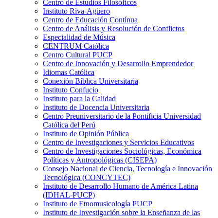
Centro de Estudios Filosóficos
Instituto Riva-Agüero
Centro de Educación Contínua
Centro de Análisis y Resolución de Conflictos
Especialidad de Música
CENTRUM Católica
Centro Cultural PUCP
Centro de Innovación y Desarrollo Emprendedor
Idiomas Católica
Conexión Bíblica Universitaria
Instituto Confucio
Instituto para la Calidad
Instituto de Docencia Universitaria
Centro Preuniversitario de la Pontificia Universidad
Católica del Perú
Instituto de Opinión Pública
Centro de Investigaciones y Servicios Educativos
Centro de Investigaciones Sociológicas, Económica
Políticas y Antropológicas (CISEPA)
Consejo Nacional de Ciencia, Tecnología e Innovación
Tecnológica (CONCYTEC)
Instituto de Desarrollo Humano de América Latina
(IDHAL-PUCP)
Instituto de Etnomusicología PUCP
Instituto de Investigación sobre la Enseñanza de las