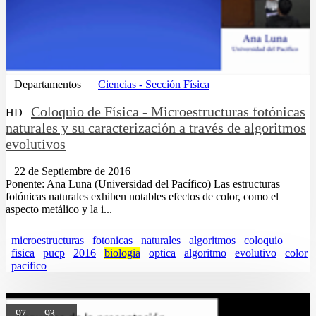
Departamentos
Ciencias - Sección Física
Coloquio de Física - Microestructuras fotónicas
HD
naturales y su caracterización a través de algoritmos
evolutivos
22 de Septiembre de 2016
Ponente: Ana Luna (Universidad del Pacífico) Las estructuras
fotónicas naturales exhiben notables efectos de color, como el
aspecto metálico y la i...
microestructuras
fotonicas
naturales
algoritmos
coloquio
fisica
pucp
2016
biologia
optica
algoritmo
evolutivo
color
pacifico
97
93