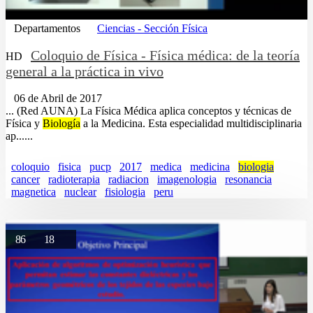
Departamentos
Ciencias - Sección Física
Coloquio de Física - Física médica: de la teoría
HD
general a la práctica in vivo
06 de Abril de 2017
... (Red AUNA) La Física Médica aplica conceptos y técnicas de
Física y
Biología
a la Medicina. Esta especialidad multidisciplinaria
ap......
coloquio
fisica
pucp
2017
medica
medicina
biologia
cancer
radioterapia
radiacion
imagenologia
resonancia
magnetica
nuclear
fisiologia
peru
86
18