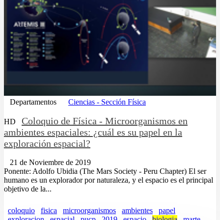
Departamentos
Ciencias - Sección Física
Coloquio de Física - Microorganismos en
HD
ambientes espaciales: ¿cuál es su papel en la
exploración espacial?
21 de Noviembre de 2019
Ponente: Adolfo Ubidia (The Mars Society - Peru Chapter) El ser
humano es un explorador por naturaleza, y el espacio es el principal
objetivo de la...
coloquio
fisica
microorganismos
ambientes
papel
exploracion
espacial
pucp
2019
espacio
biologia
marte