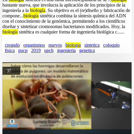
bastante nueva, que involucra la aplicación de los principios de la
ingeniería a la
biología
. Su objetivo es el (re)diseño y fabricación de
compone...
biología
sintética combina la síntesis química del ADN
con el conocimiento de la genómica, permitiendo a los científicos
diseñar y sintetizar cromosomas bacterianos modificados. Hoy, la
biología
sintética es cualquier forma de ingeniería biológica c......
creando
organismos
nuevos
biologia
sintetica
coloquio
fisica
pucp
2019
upch
ingenieria
genetica
37