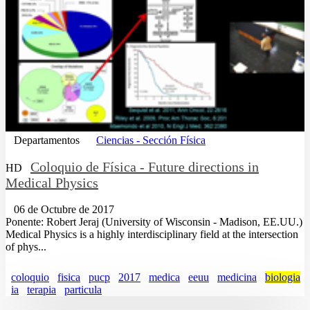
Departamentos
Ciencias - Sección Física
Coloquio de Física - Future directions in
HD
Medical Physics
06 de Octubre de 2017
Ponente: Robert Jeraj (University of Wisconsin - Madison, EE.UU.)
Medical Physics is a highly interdisciplinary field at the intersection
of phys...
coloquio
fisica
pucp
2017
medica
eeuu
medicina
biologia
ia
terapia
particula