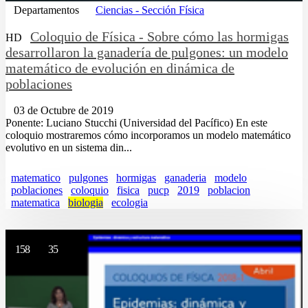
Departamentos
Ciencias - Sección Física
Coloquio de Física - Sobre cómo las hormigas
HD
desarrollaron la ganadería de pulgones: un modelo
matemático de evolución en dinámica de
poblaciones
03 de Octubre de 2019
Ponente: Luciano Stucchi (Universidad del Pacífico) En este
coloquio mostraremos cómo incorporamos un modelo matemático
evolutivo en un sistema din...
matematico
pulgones
hormigas
ganaderia
modelo
poblaciones
coloquio
fisica
pucp
2019
poblacion
matematica
biologia
ecologia
158
35