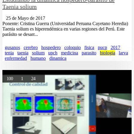
Taenia solium
25 de Mayo de 2017
Ponente: Cristina Guerra (Universidad Peruana Cayetano Heredia)
Taenia solium es hiperendémica en varias regiones del Perú. Este
parásito se desarr...
gusanos
cerebro
hospedero
coloquio
fisica
pucp
2017
tenia
taenia
solium
upch
medicina
parasito
biologia
larva
enfermedad
humano
dinamica
100
1
24