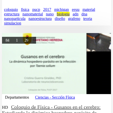
coloquio
fisica
pucp
2017
michigan
eeuu
material
estructura
nanomaterial
nano
biologia
adn
dna
nanoparticula
nanoestructura
diseño
grafeno
teoria
simulacion
84
1
29
Departamentos
Ciencias - Sección Física
Coloquio de Física - Gusanos en el cerebro:
HD
Estudiando la dinámica hospedero-parásito de