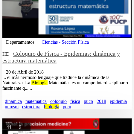
Departamentos
Ciencias - Sección Física
Coloquio de Física - Epidemias: dinámica y
HD
estructura matemática
20 de Abril de 2018
... el más hermoso lenguaje que traduce la dinámica de la
Naturaleza. La
Biología
Matemática es un campo interdisciplinario
fascinante q......
dinamica
matematica
coloquio
fisica
pucp
2018
epidemia
unmsm
estructura
biologia
peru
44
9