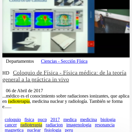
Departamentos
Ciencias - Sección Física
Coloquio de Física - Física médica: de la teoría
HD
general a la práctica in vivo
06 de Abril de 2017
...médico es el conocimiento sobre radiaciones ionizantes, que aplica
en
radioterapia
, medicina nuclear y radiología. También se forma
e......
coloquio
fisica
pucp
2017
medica
medicina
biologia
cancer
radioterapia
radiacion
imagenologia
resonancia
magnetica
nuclear
fisiologia
peru