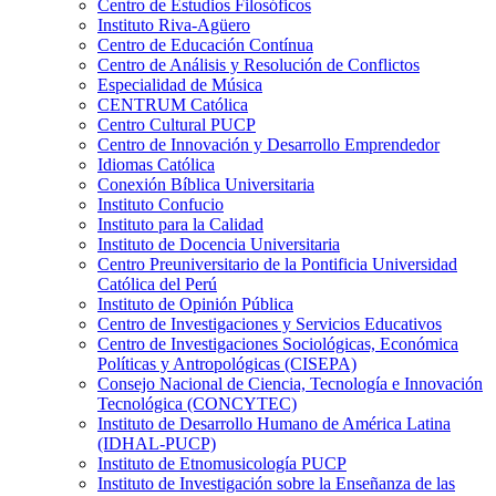
Centro de Estudios Filosóficos
Instituto Riva-Agüero
Centro de Educación Contínua
Centro de Análisis y Resolución de Conflictos
Especialidad de Música
CENTRUM Católica
Centro Cultural PUCP
Centro de Innovación y Desarrollo Emprendedor
Idiomas Católica
Conexión Bíblica Universitaria
Instituto Confucio
Instituto para la Calidad
Instituto de Docencia Universitaria
Centro Preuniversitario de la Pontificia Universidad
Católica del Perú
Instituto de Opinión Pública
Centro de Investigaciones y Servicios Educativos
Centro de Investigaciones Sociológicas, Económica
Políticas y Antropológicas (CISEPA)
Consejo Nacional de Ciencia, Tecnología e Innovación
Tecnológica (CONCYTEC)
Instituto de Desarrollo Humano de América Latina
(IDHAL-PUCP)
Instituto de Etnomusicología PUCP
Instituto de Investigación sobre la Enseñanza de las